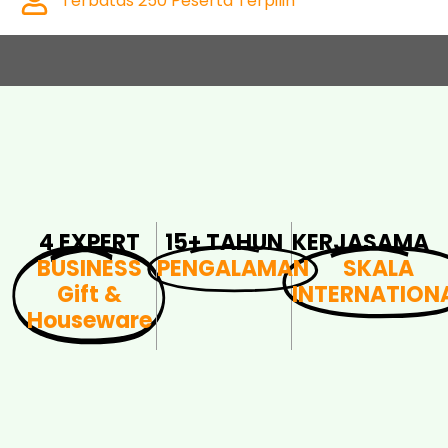
Terbatas 250 Peserta Terpilih
4 EXPERT
15+ TAHUN
KERJASAMA
BUSINESS
PENGALAMAN
SKALA
Gift &
INTERNATION
Houseware